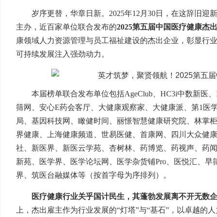
岁序更替，华章日新。2025年12月30日，在这辞
主办，近百家单位联合发布的
2025第五届中国医疗健康杰
康领域人力资源管理与员工福祉建设的杰出企业，彰显行
可持续发展注入强劲动力。
本届榜单联合发布单位包括AgeClub、HC3i中数新医
筛网、安心E药会客厅、大健康观察家、大健康派、第1医
局、基因科技网、瞰健时间、丽憬智慧健康研究院、林掌
界健康、上海健康频道、世易医健、首康网、四川大众健
社、新医界、新医云学苑、杏树林、药博览、药视声、药
新苑、医学界、医学论坛网、医学杂货铺Pro、医悦汇、
界、筑医台融媒体等（按首字母为序排列）。
医疗健康行业关乎国计民生，其蓬勃发展离不开无数
上，杰出雇主作为行业发展的“灯塔”与“基石”，以卓越的